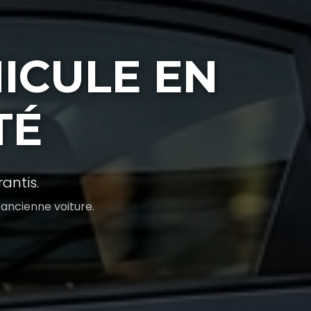
ICULE EN
TÉ
antis.
 ancienne voiture.