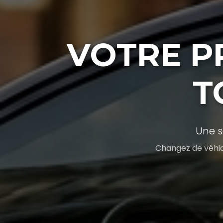
VOTRE P
T
Une s
Changez de véhicu